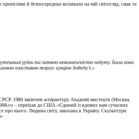
и проектами й безпосередньо впливали на мій світогляд, смак та
 тутешньої руїни та хиткою невизначеністю побуту. Їхали вони
ронзовою пластикою торгує аукціон
Sotheby
’
s
.»
СРСР. 1980 закінчив аспірантуру Академії мистецтв (Москва,
 1998-го – переїхав до США.«Єдиний із вдомих нам сучасних
е про нього. Людина світу, закохана в Україну. Скульптури
я»