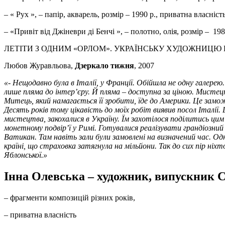
– « Рух », – папір, акварель, розмір – 1990 р., приватна власніст
– «Привіт від Джіневри ді Бенчі », – полотно, олія, розмір – 198
ЛЕТІТИ З ОДНИМ «ОРЛОМ». УКРАЇНСЬКУ ХУДОЖНИЦЮ 
Любов Журавльова,
Дзеркало тижня
, 2007
«- Нещодавно була в Італії, у Франції. Обійшла не одну галерею
лише пляма до інтер’єру. Й пляма – доступна за ціною. Мистецт
Митець, який намагається її зробити, їде до Америки. Це замож
Десять років тому цікавість до моїх робіт виявив посол Італі
мистецтва, закохалися в Україну. Їм захотілося поділитись ци
монетному подвір
’
ї
у Римі. Готувалися реалізувати грандіозний
Ватикан. Там навіть зали були замовлені на визначений час. Од
країні, що страховка затягнула на мільйони. Так до сих пір ніхт
Яблонської.»
Інна Олевська – художник, випускник С
– фрагменти композицій різних років,
– приватна власність