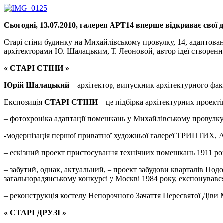
Сьогодні, 13.07.2010, галерея АРТ14 вперше відкриває свої д
Старі стіни будинку на Михайлівському провулку, 14, адаптован
архітекторами Ю. Шалацьким, Т. Леоновой, автор ідеї створенн
« СТАРІ СТІНИ »
Юрій Шалацький
– архітектор, випускник архітектурного фак
Експозиція
СТАРІ СТІНИ
– це підбірка архітектурних проект
– фотохроніка адаптації помешкань у Михайлівському провулку, 
-модернізація першої приватної художньої галереї ТРИПТИХ, Анд
– ескізний проект пристосування технічних помешкань 1911 ро
– забутий, однак, актуальний, – проект забудови кварталів Под
загальнорадянському конкурсі у Москві 1984 року, експонувався н
– реконструкція костелу Непорочного Зачаття Пересвятої Діви М
« СТАРІ ДРУЗІ »