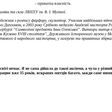
левича, – приватна власність
аміки та скла ЛВХПУ ім. В. І. Мухіної.
дожник з розпису фарфору, скульптор. Учасник найбільших вітчи
о Дипломом, в 2003 року Срібною медаллю Академії мистецтв Рос
ербурзі “Символічні предмети Інни Олевської”.
Витвори митця п
к Кусково
XVIII
століття”, Державного Історичного музею у Мо
ового й народного мистецтва, у галереях та приватних збірках
віті немає. Я не сама дійшла до такої аксіоми, а чула у різни
рацює вже 35 років, яскравих митців багато, зажди саме ним