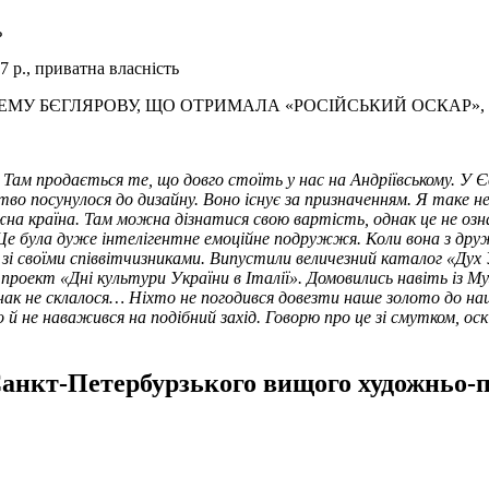
ь
7 р., приватна власність
ЕМУ БЄГЛЯРОВУ, ЩО ОТРИМАЛА «РОСІЙСЬКИЙ ОСКАР», 
. Там продається те, що довго стоїть у нас на Андріївському. У Є
во посунулося до дизайну. Воно існує за призначенням. Я таке не
на країна. Там можна дізнатися свою вартість, однак це не означ
ї. Це була дуже інтелігентне емоційне подружжя. Коли вона з др
м зі своїми співвітчизниками. Випустили величезний каталог «Ду
 проект «Дні культури України в Італії». Домовились навіть із М
нак не склалося… Ніхто не погодився довезти наше золото до нашо
о й не наважився на подібний захід. Говорю про це зі смутком, ос
анкт-Петербурзького вищого художньо-п