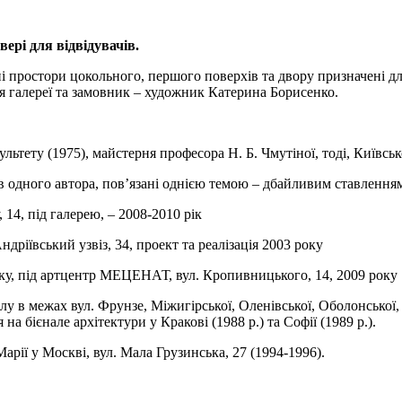
вері для відвідувачів.
і простори цокольного, першого поверхів та двору призначені дл
я галереї та замовник – художник Катерина Борисенко.
ультету (1975), майстерня професора Н. Б. Чмутіної, тоді, Київс
ів одного автора, пов’язані однією темою – дбайливим ставленням
14, під галерею, – 2008-2010 рік
ріївський узвіз, 34, проект та реалізація 2003 року
ку, під артцентр МЕЦЕНАТ, вул. Кропивницького, 14, 2009 року
олу в межах вул. Фрунзе, Міжигірської, Оленівської, Оболонсько
а бієнале архітектури у Кракові (1988 р.) та Софії (1989 р.).
арії у Москві, вул. Мала Грузинська, 27 (1994-1996).