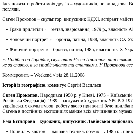
Ідея показати роботи моїх друзів – художників, не випадкова. 
погляди.
Євген Прокопов – скульптор, випускник КДХІ, аспірант майсте
– « Граки прилетіли » – метал, зварювання, 1979 р., власність А
– « Чоловічий портрет » – бронза, патіна, 1988, власність СХ У
– « Жіночий портрет » – бронза, патіна, 1985, власність СХ Укр
«- Подібно до Гордійця, скульптор Євген Прокопов, нині також
не за славою, а за стабільністю та статками. У Прокопова все
Коммерсантъ – Weekend // від 28.11.2008
Історії із географією,
коментує Сергій Васильєв
Євген Прокопов.
Народився 1950 р. у Києві. 1975 – Київський
Російська Федерація). 1989 – заслужений художник УРСР. З 19
українських скульптуров, роботу якого при житті було прилбано
Євгена в постійних експозиціях майже всіх вітчизняних музеях.
Ема Бєглярова – художник, випускник Львівської національ
– « Привид », картон, – змішана техніка, розмір – , 1985 р., при