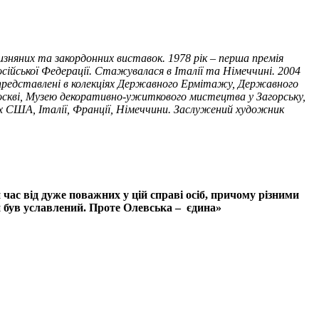
зняних та закордонних виставок. 1978 рік – перша премія
ійської Федерації. Стажувалася в Італії та Німеччині. 2004
редставлені в колекціях Державного Ермітажу, Державного
скві, Музею декоративно-ужиткового мистецтва у Загорську,
 США, Італії, Франції, Німеччини.
Заслужений художник
й час від дуже поважних у цій справі осіб, причому різними
и був уславлений. Проте Олевська – єдина»