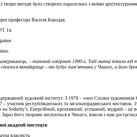
Всі твори митців було створено паралельно з моїми архітектурним
рні професора Василя Бородая.
РТ 14.
країни
аїни.
 американець, – типовий емігрант 1990-х. Тоді митці тікали від
 сталося якнайкраще – він будує пам’ятники у Чикаго, а його б
 державний художній інститут. З 1978 – член Спілки художників 
77 – учасник республіканських та загальнорадянських виставок.
 на Sotheby’s. Енергійний, креативний, успішний, мудрий – це вс
 Зараз його творами милуються в Чикаго, інколи і нам достаєтьс
ної академії мистецтв
ватна власність