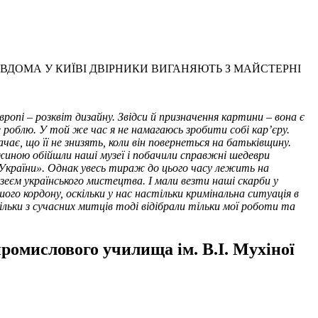
ВДОМА У КИЇВІ ДВІРНИКИ ВИГАНЯЮТЬ З МАЙСТЕРНІ
вропі – розквіт дизайну. Звідси й призначення картини – вона є
 роблю. У той же час я не намагаюсь зробити собі кар’єру.
ає, що її не знизять, коли він повернеться на батьківщину.
ужиною обійшли наші музеї і побачили справжні шедеври
х України». Однак увесь тираж до цього часу лежить на
узеєм українського мистецтва. І мали везти наші скарби у
го кордону, оскільки у нас настільки кримінальна ситуація в
кільки з сучасних митців тоді відібрали тільки мої роботи та
ромислового училища ім. В.І. Мухіної