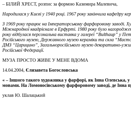
– БІЛИЙ ХРЕСТ, розпис за формою Казимира Ма
Народилася у Києві у 1940 році. 1967 року закінчила кафедру кер
З 1969 року працює на Імператорському фарфоровому заводі. Ху
Міжнародної квадрієнале в Ерфурті. 1980 року було нагороджен
року відбулася персональна виставка у галереї
“
Bulthaup
” у Пет
Російського музею, Державного музею кераміки та скла
“
Маєто
ДМЗ “Царицино”, Загальноросійського музею декоративно-ужитк
Російської Федерації.
МУЗА ПРОСТО ЖИВЕ У МЕНЕ ВДОМА
14.04.2004,
Єлизавета Богословська
« – Іншого такого художника у фарфорі, як Інна Олевська, у с
мовами. На Ломоносівському фарфоровому заводі, де Інна п
уклав Ю. Шалацький